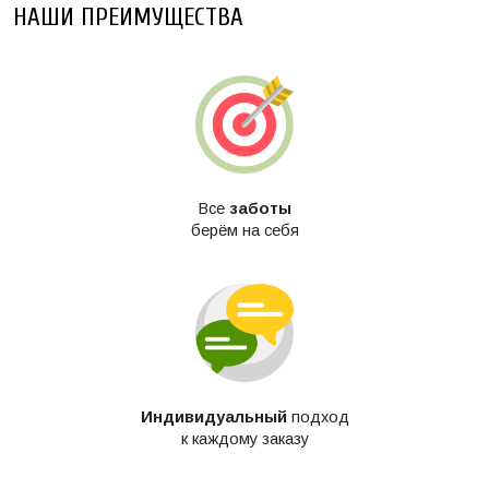
САМАРЕ:
НАШИ ПРЕИМУЩЕСТВА
УСЛУГИ
МАСТЕРОВ
КОМПАНИИ
«СИГМА-
ПОЛИМЕР»
ПРИМЕРЫ
РАБОТ
Все
заботы
КОНТАКТЫ
берём на себя
Прайс-
лист
Оплата и
доставка
О
компании
Индивидуальный
подход
к каждому заказу