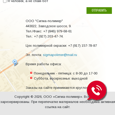
Я человек, а не спам-бот
I'm a spammer
ООО "Сигма-полимер"
443022
,
Заводское шоссе, 9
.
Тел./Факс:
+7 (846) 979-68-61
Тел.:
+7 (927) 203-47-74
.
Цех полимерной окраски: +7 (917) 157-78-87
Эл. почта:
sigmapolimer@mail.ru
Время работы офиса:
Понедельник - пятница
: с 8-00 до 17-00
Суббота, воскресенье
: выходной
Заказы на сайте принимаются круглосуточно.
Copyright © 2026, ООО «Сигма-полимер». Все права
зарезервированы. При перепечатке материалов необходима активная
ссылка на сайт.