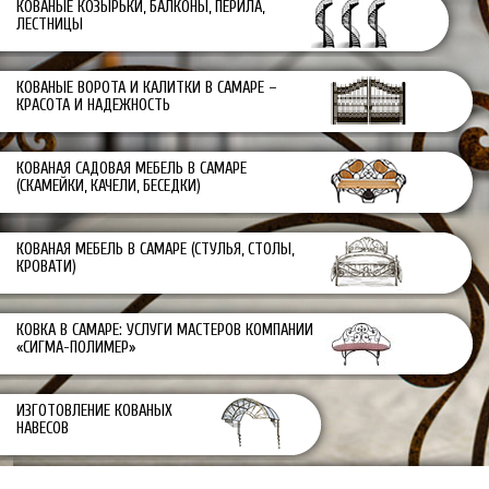
КОВАНЫЕ КОЗЫРЬКИ, БАЛКОНЫ, ПЕРИЛА,
ЛЕСТНИЦЫ
ЛЕСТНИЦЫ
КОВАНАЯ
САДОВАЯ
КОВАНЫЕ ВОРОТА И КАЛИТКИ В САМАРЕ –
МЕБЕЛЬ
КРАСОТА И НАДЕЖНОСТЬ
(СКАМЕЙКИ,
КАЧЕЛИ,
БЕСЕДКИ)
КОВАНАЯ САДОВАЯ МЕБЕЛЬ В САМАРЕ
(СКАМЕЙКИ, КАЧЕЛИ, БЕСЕДКИ)
КОВАНАЯ
МЕБЕЛЬ
(СТУЛЬЯ
КОВАНАЯ МЕБЕЛЬ В САМАРЕ (СТУЛЬЯ, СТОЛЫ,
СТОЛЫ,
КРОВАТИ)
КРОВАТИ)
ИЗГОТОВЛЕНИЕ
КОВКА В САМАРЕ: УСЛУГИ МАСТЕРОВ КОМПАНИИ
КОВАНЫХ
«СИГМА-ПОЛИМЕР»
НАВЕСОВ,
НАВЕСОВ
ДЛЯ
ИЗГОТОВЛЕНИЕ КОВАНЫХ
АВТОМОБИЛЕЙ
НАВЕСОВ
КОВКА
В