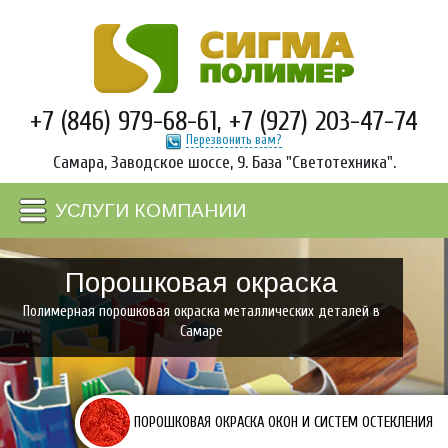
УСЛУГИ
КОМПАНИИ
ГЛАВНАЯ
+7 (846) 979-68-61
,
+7 (927) 203-47-74
ПОРОШКОВАЯ
ОКРАСКА
Перезвонить вам?
Самара, Заводское шоссе, 9. База "Светотехника".
ПОРОШКОВАЯ
ОКРАСКА
ОКОН
УСЛУГИ КОМПАНИИ
И
СИСТЕМ
ОСТЕКЛЕНИЯ
Порошковая окраска
ПОРОШКОВАЯ
Полимерная порошковая окраска металлических деталей в
ОКРАСКА
Самаре
МЕТАЛЛИЧЕСКИХ
ДВЕРЕЙ
ПОРОШКОВАЯ
ОКРАСКА
ПОРОШКОВАЯ ОКРАСКА ОКОН И СИСТЕМ ОСТЕКЛЕНИЯ
МЕТАЛЛОЧЕРЕПИЦЫ
И